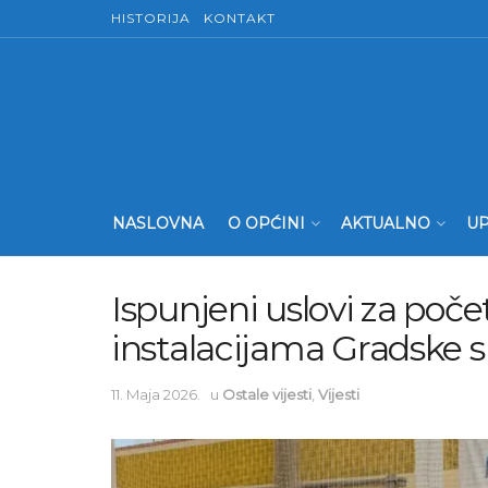
HISTORIJA
KONTAKT
NASLOVNA
O OPĆINI
AKTUALNO
UP
Ispunjeni uslovi za po
instalacijama Gradske 
11. Maja 2026.
u
Ostale vijesti
,
Vijesti