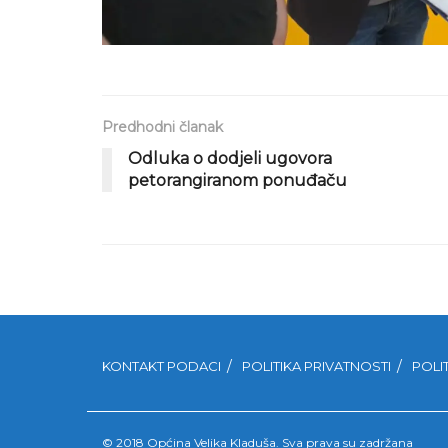
Predhodni članak
Odluka o dodjeli ugovora
petorangiranom ponuđaču
KONTAKT PODACI
POLITIKA PRIVATNOSTI
POLI
© 2018 Općina Velika Kladuša. Sva prava su zadržana