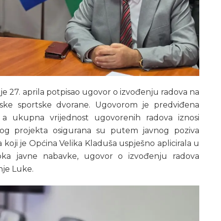
je 27. aprila potpisao ugovor o izvođenju radova na
dske sportske dvorane. Ugovorom je predviđena
ije, a ukupna vrijednost ugovorenih radova iznosi
ovog projekta osigurana su putem javnog poziva
 koji je Općina Velika Kladuša uspješno aplicirala u
pka javne nabavke, ugovor o izvođenju radova
nje Luke.