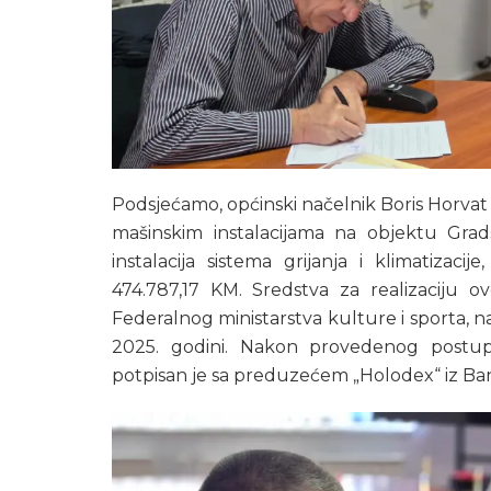
Podsjećamo, općinski načelnik Boris Horvat 
mašinskim instalacijama na objektu Gra
instalacija sistema grijanja i klimatizac
474.787,17 KM. Sredstva za realizaciju 
Federalnog ministarstva kulture i sporta, na
2025. godini. Nakon provedenog postu
potpisan je sa preduzećem „Holodex“ iz Ba