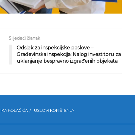
Slijedeći članak
Odsjek za inspekcijske poslove –
Građevinska inspekcija: Nalog investitoru za
uklanjanje bespravno izgrađenih objekata
TIKA KOLAČIĆA
USLOVI KORIŠTENJA