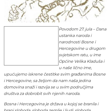
Povodom 27. jula – Dana
ustanka naroda i
narodnosti Bosne i
Hercegovine u drugom
svjetskom ratu, u ime
Općine Velika Kladuša i
u naše lično ime,
upućujemo iskrene čestitke svim građanima Bosne
i Hercegovine, sa željom da nam naša jedina
domovina snaži i razvija se u svim područjima
društva za dobrobit svih njenih naroda.
Bosna i Hercegovina je država u kojoj se branila i
brani sloboda, sloboda zemlje i ljudi, sloboda