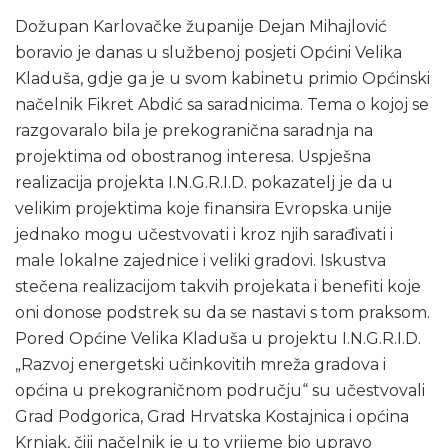
Dožupan Karlovačke županije Dejan Mihajlović
boravio je danas u službenoj posjeti Općini Velika
Kladuša, gdje ga je u svom kabinetu primio Općinski
načelnik Fikret Abdić sa saradnicima. Tema o kojoj se
razgovaralo bila je prekogranična saradnja na
projektima od obostranog interesa. Uspješna
realizacija projekta I.N.G.R.I.D. pokazatelj je da u
velikim projektima koje finansira Evropska unije
jednako mogu učestvovati i kroz njih sarađivati i
male lokalne zajednice i veliki gradovi. Iskustva
stečena realizacijom takvih projekata i benefiti koje
oni donose podstrek su da se nastavi s tom praksom.
Pored Općine Velika Kladuša u projektu I.N.G.R.I.D.
„Razvoj energetski učinkovitih mreža gradova i
općina u prekograničnom području“ su učestvovali
Grad Podgorica, Grad Hrvatska Kostajnica i općina
Krnjak, čiji načelnik je u to vrijeme bio upravo