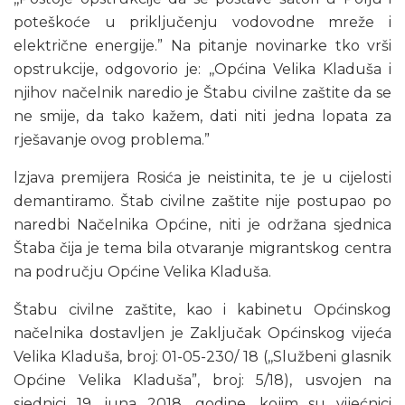
poteškoće u priključenju vodovodne mreže i
električne energije.” Na pitanje novinarke tko vrši
opstrukcije, odgovorio je: ,,Općina Velika Kladuša i
njihov načelnik naredio je Štabu civilne zaštite da se
ne smije, da tako kažem, dati niti jedna lopata za
rješavanje ovog problema.”
lzjava premijera Rosića je neistinita, te je u cijelosti
demantiramo. Štab civilne zaštite nije postupao po
naredbi Načelnika Općine, niti je održana sjednica
Štaba čija je tema bila otvaranje migrantskog centra
na području Općine Velika Kladuša.
Štabu civilne zaštite, kao i kabinetu Općinskog
načelnika dostavljen je Zaključak Općinskog vijeća
Velika Kladuša, broj: 01-05-230/ 18 (,,Službeni glasnik
Općine Velika Kladuša”, broj: 5/18), usvojen na
sjednici 19. juna 2018. godine, kojim su vijećnici