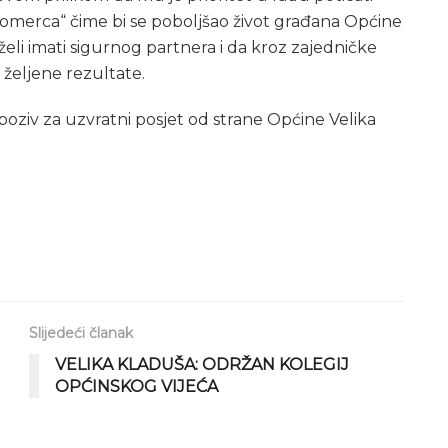
komerca“ čime bi se poboljšao život građana Općine
želi imati sigurnog partnera i da kroz zajedničke
i željene rezultate.
oziv za uzvratni posjet od strane Općine Velika
Slijedeći članak
VELIKA KLADUŠA: ODRŽAN KOLEGIJ
OPĆINSKOG VIJEĆA