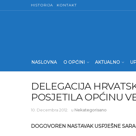
HISTORIJA
KONTAKT
NASLOVNA
O OPĆINI
AKTUALNO
UP
DELEGACIJA HRVATSK
POSJETILA OPĆINU V
10. Decembra 2012.
u
Nekategorisano
DOGOVOREN NASTAVAK USPJEŠNE SARA