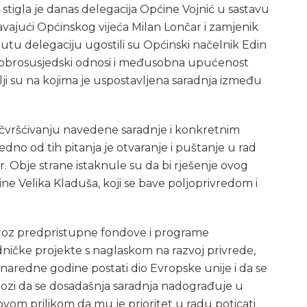
stigla je danas delegacija Općine Vojnić u sastavu
vajući Općinskog vijeća Milan Lončar i zamjenik
u delegaciju ugostili su Općinski načelnik Edin
 Dobrosusjedski odnosi i međusobna upućenost
ji su na kojima je uspostavljena saradnja između
čvršćivanju navedene saradnje i konkretnim
edno od tih pitanja je otvaranje i puštanje u rad
. Obje strane istaknule su da bi rješenje ovog
ine Velika Kladuša, koji se bave poljoprivredom i
kroz predpristupne fondove i programe
ničke projekte s naglaskom na razvoj privrede,
 naredne godine postati dio Evropske unije i da se
lozi da se dosadašnja saradnja nadograđuje u
 ovom prilikom da mu je prioritet u radu poticati