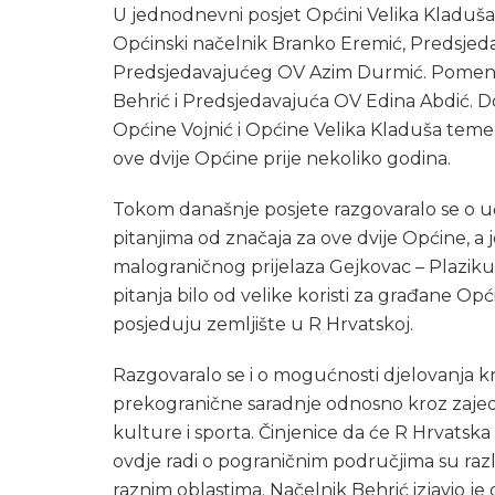
U jednodnevni posjet Općini Velika Kladuša 
Općinski načelnik Branko Eremić, Predsjeda
Predsjedavajućeg OV Azim Durmić. Pomenut
Behrić i Predsjedavajuća OV Edina Abdić.
Općine Vojnić i Općine Velika Kladuša temel
ove dvije Općine prije nekoliko godina.
Tokom današnje posjete razgovaralo se o u
pitanjima od značaja za ove dvije Općine, a j
malograničnog prijelaza Gejkovac – Plazikur
pitanja bilo od velike koristi za građane Opć
posjeduju zemljište u R Hrvatskoj.
Razgovaralo se i o mogućnosti djelovanja 
prekogranične saradnje odnosno kroz zajed
kulture i sporta. Činjenice da će R Hrvatska
ovdje radi o pograničnim područjima su raz
raznim oblastima. Načelnik Behrić izjavio je