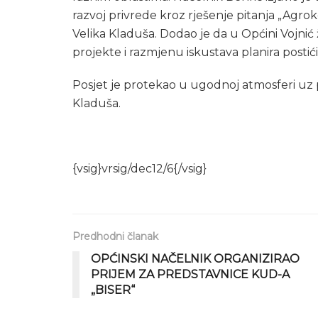
razvoj privrede kroz rješenje pitanja „Agro
Velika Kladuša. Dodao je da u Općini Vojnić 
projekte i razmjenu iskustava planira postić
Posjet je protekao u ugodnoj atmosferi uz p
Kladuša.
{vsig}vrsig/dec12/6{/vsig}
Predhodni članak
OPĆINSKI NAČELNIK ORGANIZIRAO
PRIJEM ZA PREDSTAVNICE KUD-A
„BISER“