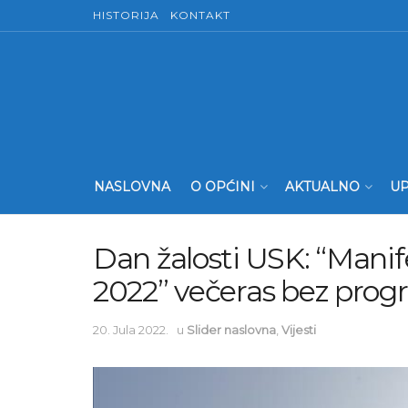
HISTORIJA
KONTAKT
NASLOVNA
O OPĆINI
AKTUALNO
UP
Dan žalosti USK: “Manife
2022” večeras bez prog
20. Jula 2022.
u
Slider naslovna
,
Vijesti