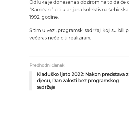
Odluka je donesena s obzirom na to da će d
“Kamičani” biti klanjana kolektivna šehidsk
1992. godine.
S tim u vezi, programski sadržaji koji su bil
večeras neće biti realizirani.
Predhodni članak
Kladuško ljeto 2022: Nakon predstava z
djecu, Dan žalosti bez programskog
sadržaja