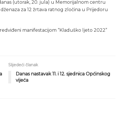
anas (utorak, 20. jula) u Memorijalnom centru
a dženaza za 12 žrtava ratnog zločina u Prijedoru
i predviđeni manifestacijom “Kladuško ljeto 2022”
Slijedeći članak
a
Danas nastavak 11. i 12. sjednica Općinskog
vijeća