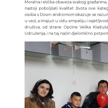
Moralna i etička obaveza svakog građanina, a
nastoji poboljšati kvalitet života ove kat
osoba s Down sindromom iskazuje se razumi
u vezi, a imajući u vidu empatiju i osjetlji
društva, od strane Općine Velika Kladu
Udruženja, i na taj način djelomično potpo