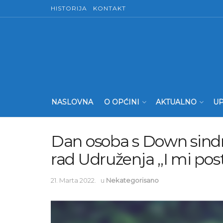
HISTORIJA
KONTAKT
NASLOVNA
O OPĆINI
AKTUALNO
UP
Dan osoba s Down sin
rad Udruženja „I mi pos
21. Marta 2022.
u
Nekategorisano