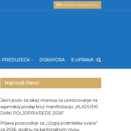
PRIJAVI KORUPCIJU
I PREDUZEĆA
DIJASPORA
E-UPRAVA
Najnoviji članci
Javni poziv za iskaz interesa za učestvovanje na
sajamskoj prodaji kroz manifestaciju „KLADUŠKI
DANI POLJOPRIVREDE 2026”
Prijava proizvodnje za „Uzgoj podmlatka ovaca“
za 2026. godinu na kantonalnom nivou