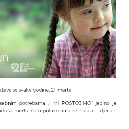
žava se svake godine, 21. marta.
posebnim potrebama „I MI POSTOJIMO“ jedino je
duša među čijim polaznicima se nalaze i djeca s