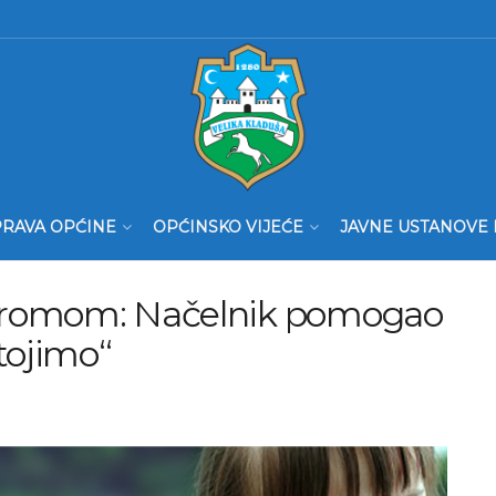
RAVA OPĆINE
OPĆINSKO VIJEĆE
JAVNE USTANOVE 
dromom: Načelnik pomogao
tojimo“