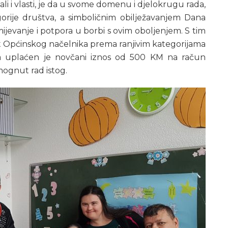
li i vlasti, je da u svome domenu i djelokrugu rada,
egorije društva, a simboličnim obilježavanjem Dana
jevanje i potpora u borbi s ovim oboljenjem. S tim
vost Općinskog načelnika prema ranjivim kategorijama
ša uplaćen je novčani iznos od 500 KM na račun
mognut rad istog.