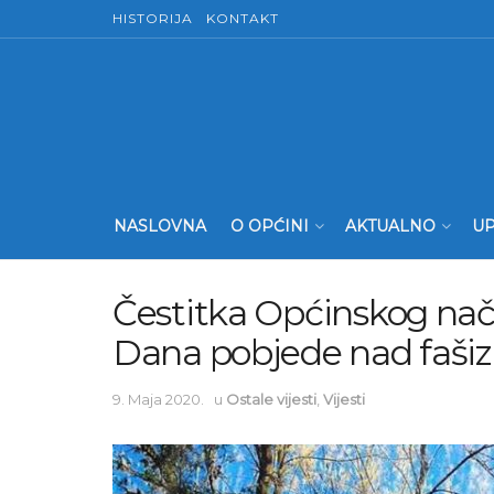
HISTORIJA
KONTAKT
NASLOVNA
O OPĆINI
AKTUALNO
UP
Čestitka Općinskog nač
Dana pobjede nad faš
9. Maja 2020.
u
Ostale vijesti
,
Vijesti