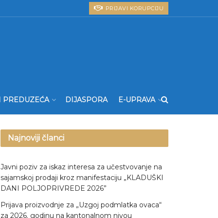
PRIJAVI KORUPCIJU
I PREDUZEĆA
DIJASPORA
E-UPRAVA
Najnoviji članci
Javni poziv za iskaz interesa za učestvovanje na
sajamskoj prodaji kroz manifestaciju „KLADUŠKI
DANI POLJOPRIVREDE 2026”
Prijava proizvodnje za „Uzgoj podmlatka ovaca“
za 2026. godinu na kantonalnom nivou