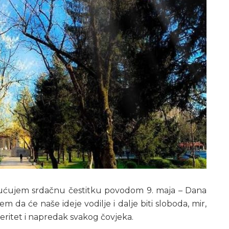
ućujem srdačnu čestitku povodom 9. maja – Dana
 da će naše ideje vodilje i dalje biti sloboda, mir,
ritet i napredak svakog čovjeka.