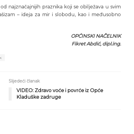
d najznačajnijih praznika koji se obilježava u svim
ašizam – ideja za mir i slobodu, kao i međusobno
OPĆINSKI NAČELNIK
Fikret Abdić, dipl.ing.
k
Slijedeći članak
VIDEO: Zdravo voće i povrće iz Opće
Kladuške zadruge