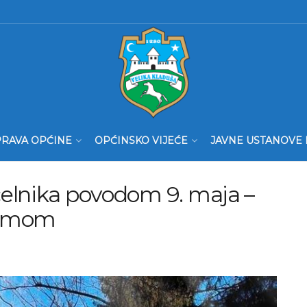
RAVA OPĆINE
OPĆINSKO VIJEĆE
JAVNE USTANOVE 
elnika povodom 9. maja –
izmom