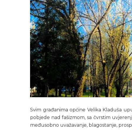
Svim građanima općine Velika Kladuša up
pobjede nad fašizmom, sa čvrstim uvjerenjem
međusobno uvažavanje, blagostanje, prospe