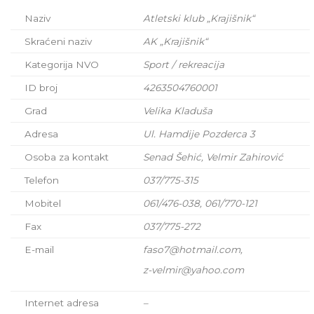
Naziv
Atletski klub „Krajišnik“
Skraćeni naziv
AK „Krajišnik“
Kategorija NVO
Sport / rekreacija
ID broj
4263504760001
Grad
Velika Kladuša
Adresa
Ul. Hamdije Pozderca 3
Osoba za kontakt
Senad Šehić, Velmir Zahirović
Telefon
037/775-315
Mobitel
061/476-038, 061/770-121
Fax
037/775-272
E-mail
faso7@hotmail.com,
z-velmir@yahoo.com
Internet adresa
–