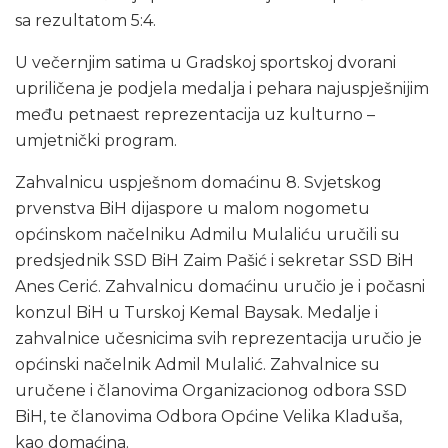
sa rezultatom 5:4.
U večernjim satima u Gradskoj sportskoj dvorani
upriličena je podjela medalja i pehara najuspješnijim
među petnaest reprezentacija uz kulturno –
umjetnički program.
Zahvalnicu uspješnom domaćinu 8. Svjetskog
prvenstva BiH dijaspore u malom nogometu
općinskom načelniku Admilu Mulaliću uručili su
predsjednik SSD BiH Zaim Pašić i sekretar SSD BiH
Anes Cerić. Zahvalnicu domaćinu uručio je i počasni
konzul BiH u Turskoj Kemal Baysak. Medalje i
zahvalnice učesnicima svih reprezentacija uručio je
općinski načelnik Admil Mulalić. Zahvalnice su
uručene i članovima Organizacionog odbora SSD
BiH, te članovima Odbora Općine Velika Kladuša,
kao domaćina.