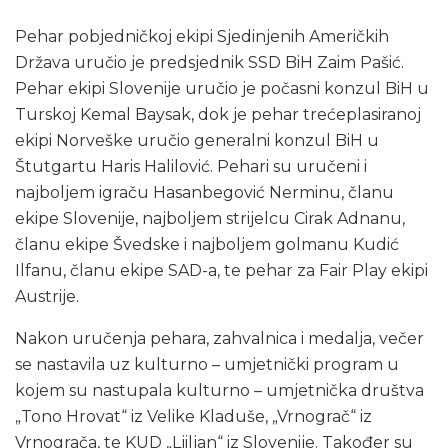
Pehar pobjedničkoj ekipi Sjedinjenih Američkih
Država uručio je predsjednik SSD BiH Zaim Pašić.
Pehar ekipi Slovenije uručio je počasni konzul BiH u
Turskoj Kemal Baysak, dok je pehar trećeplasiranoj
ekipi Norveške uručio generalni konzul BiH u
Štutgartu Haris Halilović. Pehari su uručeni i
najboljem igraču Hasanbegović Nerminu, članu
ekipe Slovenije, najboljem strijelcu Cirak Adnanu,
članu ekipe Švedske i najboljem golmanu Kudić
Ilfanu, članu ekipe SAD-a, te pehar za Fair Play ekipi
Austrije.
Nakon uručenja pehara, zahvalnica i medalja, večer
se nastavila uz kulturno – umjetnički program u
kojem su nastupala kulturno – umjetnička društva
„Tono Hrovat“ iz Velike Kladuše, „Vrnograč“ iz
Vrnograča, te KUD „Ljiljan“ iz Slovenije. Također su