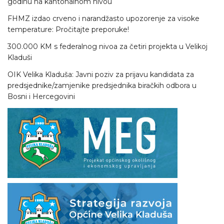
godinu na kantonalnom nivou
FHMZ izdao crveno i narandžasto upozorenje za visoke
temperature: Pročitajte preporuke!
300.000 KM s federalnog nivoa za četiri projekta u Velikoj
Kladuši
OIK Velika Kladuša: Javni poziv za prijavu kandidata za
predsjednike/zamjenike predsjednika biračkih odbora u
Bosni i Hercegovini