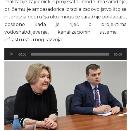
realizacije zajedničkih projekata i modelima saradnje,
pri čemu je ambasadorica izrazila zadovoljstvo što se
interesna područja oko moguće saradnje poklapaju,
posebno kada je riječ o projektima
vodosnabdijevanja, kanalizacionih sistema i
infrastrukturnog razvoja….
Audio
00:00
00:00
Player