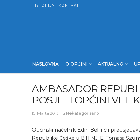
HISTORIJA
KONTAKT
NASLOVNA
O OPĆINI
AKTUALNO
UP
AMBASADOR REPUBLI
POSJETI OPĆINI VELI
15. Marta 2013.
u
Nekategorisano
Općinski načelnik Edin Behrić i predsjeda
Republike Češke u BiH NJ. E. Tomasa Szuny