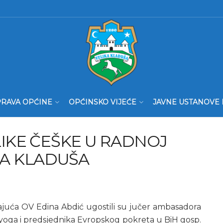
RAVA OPĆINE
OPĆINSKO VIJEĆE
JAVNE USTANOVE 
KE ČEŠKE U RADNOJ
KA KLADUŠA
vajuća OV Edina Abdić ugostili su jučer ambasadora
oga i predsjednika Evropskog pokreta u BiH gosp.