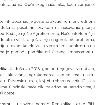
ali saradnici Općinskog načelnika, kao i zamjenik
čelnik upoznao je goste sa aktuelnom privrednom
laduša sa posebnim osvrtom na rješavanje pitanja
d. Kada je riječ o Agrokomercu, Načelnik Behrić je
ederalnih vlasti u rješavanju nagomilanih problema,
uaciju u ovom kolektivu, a samim tim i konkretno na
žena je pomoć i podrška od Češkog ambasadora u
ka Kladuša za 2013. godinu i njegova struktura,
nja i aktiviranja Agrokomerca, ako se ima u vidu
 u Evropsku uniju, koji bi trebao uslijediti 01. jula
ma Općinski načelnik, zajedno sa saradnicima, i
li goste.
ramu i uslovima pomoći Republike Češke BiH,