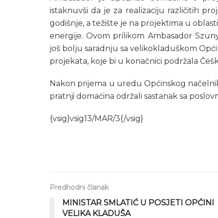
istaknuvši da je za realizaciju različitih p
godišnje, a težište je na projektima u oblasti
energije. Ovom prilikom Ambasador Szuny
još bolju saradnju sa velikokladuškom Opći
projekata, koje bi u konačnici podržala Češ
Nakon prijema u uredu Općinskog načelnik
pratnji domaćina održali sastanak sa poslo
{vsig}vsig13/MAR/3{/vsig}
Predhodni članak
MINISTAR SMLATIĆ U POSJETI OPĆINI
VELIKA KLADUŠA