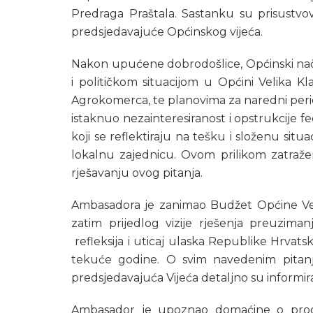
Predraga Praštala. Sastanku su prisustvov
predsjedavajuće Općinskog vijeća.
Nakon upućene dobrodošlice, Općinski na
i političkom situacijom u Općini Velika K
Agrokomerca, te planovima za naredni perio
istaknuo nezainteresiranost i opstrukcije f
koji se reflektiraju na tešku i složenu sit
lokalnu zajednicu. Ovom prilikom zatra
rješavanju ovog pitanja.
Ambasadora je zanimao Budžet Općine Veli
zatim prijedlog vizije rješenja preuzima
refleksija i uticaj ulaska Republike Hrvatske
tekuće godine. O svim navedenim pitanji
predsjedavajuća Vijeća detaljno su informira
Ambasador je upoznao domaćine o prog