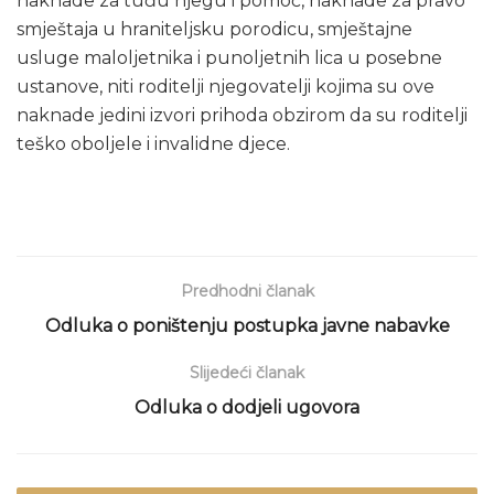
naknade za tuđu njegu i pomoć, naknade za pravo
smještaja u hraniteljsku porodicu, smještajne
usluge maloljetnika i punoljetnih lica u posebne
ustanove, niti roditelji njegovatelji kojima su ove
naknade jedini izvori prihoda obzirom da su roditelji
teško oboljele i invalidne djece.
Predhodni članak
Odluka o poništenju postupka javne nabavke
Slijedeći članak
Odluka o dodjeli ugovora