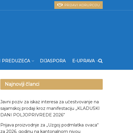
PRIJAVI KORUPCIJU
I PREDUZEĆA
DIJASPORA
E-UPRAVA
Najnoviji članci
Javni poziv za iskaz interesa za učestvovanje na
sajamskoj prodaji kroz manifestaciju „KLADUŠKI
DANI POLJOPRIVREDE 2026”
Prijava proizvodnje za „Uzgoj podmlatka ovaca“
za 2026. godinu na kantonalnom nivou