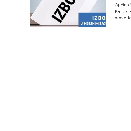
Općina 
Kantona
proveden