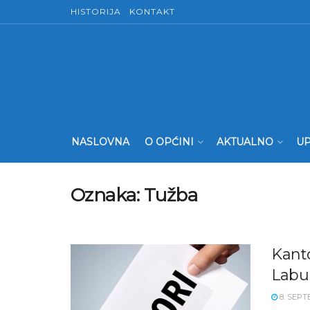
HISTORIJA
KONTAKT
NASLOVNA
O OPĆINI
AKTUALNO
UP
Oznaka:
Tužba
Kant
Labur
8. SEPT