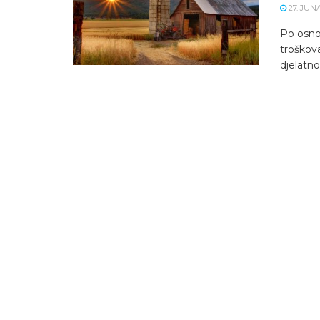
27. JUNA
Po osno
troškov
djelatno