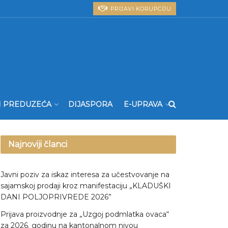
PRIJAVI KORUPCIJU
I PREDUZEĆA
DIJASPORA
E-UPRAVA
Najnoviji članci
Javni poziv za iskaz interesa za učestvovanje na
sajamskoj prodaji kroz manifestaciju „KLADUŠKI
DANI POLJOPRIVREDE 2026”
Prijava proizvodnje za „Uzgoj podmlatka ovaca“
za 2026. godinu na kantonalnom nivou