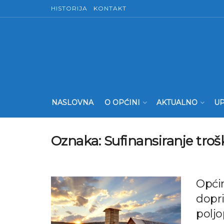
HISTORIJA
KONTAKT
NASLOVNA
O OPĆINI
AKTUALNO
UP
Oznaka:
Sufinansiranje troš
Općin
dopri
poljo