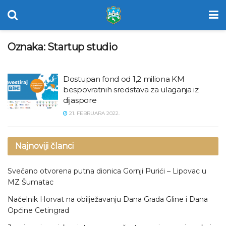
Oznaka:
Startup studio
Dostupan fond od 1,2 miliona KM
bespovratnih sredstava za ulaganja iz
dijaspore
21. FEBRUARA 2022.
Najnoviji članci
Svečano otvorena putna dionica Gornji Purići – Lipovac u
MZ Šumatac
Načelnik Horvat na obilježavanju Dana Grada Gline i Dana
Općine Cetingrad