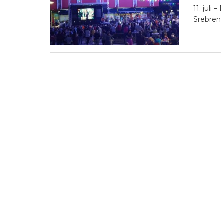
11. juli
Srebreni