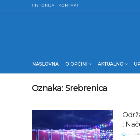
HISTORIJA
KONTAKT
NASLOVNA
O OPĆINI
AKTUALNO
UP
Oznaka:
Srebrenica
Održa
; Nač
12. JULA