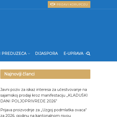
PRIJAVI KORUPCIJU
I PREDUZEĆA
DIJASPORA
E-UPRAVA
Najnoviji članci
Javni poziv za iskaz interesa za učestvovanje na
sajamskoj prodaji kroz manifestaciju „KLADUŠKI
DANI POLJOPRIVREDE 2026”
Prijava proizvodnje za „Uzgoj podmlatka ovaca“
za 2026. godinu na kantonalnom nivou