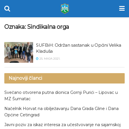
Oznaka:
Sindikalna orga
SUFBiH: Održan sastanak u Općini Velika
Kladuša
25. MAJA 2021.
Najnoviji članci
Svečano otvorena putna dionica Gornji Purići – Lipovac u
MZ Šumatac
Načelnik Horvat na obilježavanju Dana Grada Gline i Dana
Općine Cetingrad
Javni poziv za iskaz interesa za učestvovanje na sajamskoj