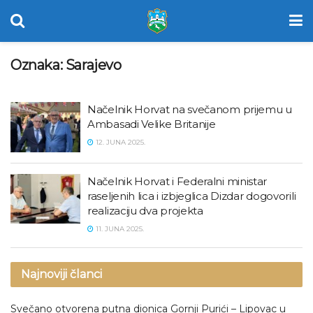
Oznaka:
Sarajevo
Načelnik Horvat na svečanom prijemu u
Ambasadi Velike Britanije
12. JUNA 2025.
Načelnik Horvat i Federalni ministar
raseljenih lica i izbjeglica Dizdar dogovorili
realizaciju dva projekta
11. JUNA 2025.
Najnoviji članci
Svečano otvorena putna dionica Gornji Purići – Lipovac u