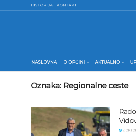
HISTORIJA
KONTAKT
NASLOVNA
O OPĆINI
AKTUALNO
UP
Oznaka:
Regionalne ceste
Radov
Vidov
7. OKTO