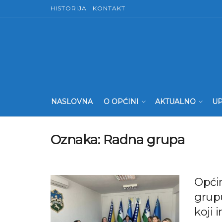
HISTORIJA
KONTAKT
NASLOVNA
O OPĆINI
AKTUALNO
UP
Oznaka:
Radna grupa
Općin
grup
koji 