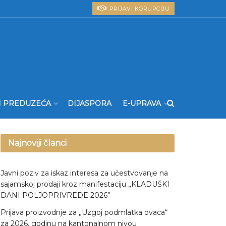
PRIJAVI KORUPCIJU
I PREDUZEĆA
DIJASPORA
E-UPRAVA
Najnoviji članci
Javni poziv za iskaz interesa za učestvovanje na
sajamskoj prodaji kroz manifestaciju „KLADUŠKI
DANI POLJOPRIVREDE 2026”
Prijava proizvodnje za „Uzgoj podmlatka ovaca“
za 2026. godinu na kantonalnom nivou