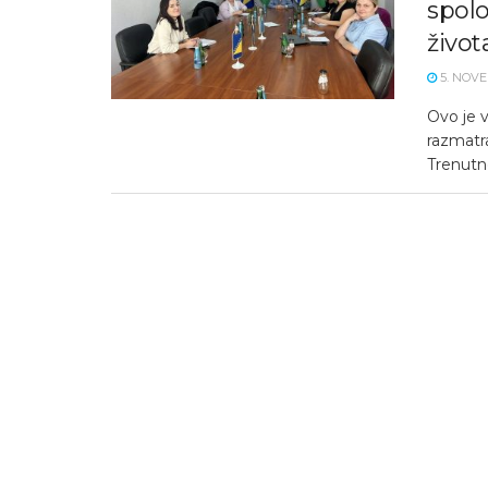
spol
život
5. NOVE
Ovo je v
razmatra
Trenutno