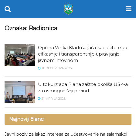
Oznaka:
Radionica
Općina Velika Kladuša jača kapacitete za
efikasnije i transparentnije upravljanje
javnom imovinom
11. DECEMBRA 2025.
U toku izrada Plana zaštite okoliša USK-a
za osmogodišnji period
21. APRILA 2025.
Najnoviji članci
Javni poziv za iskaz interesa za učestvovanje na sajamskoj