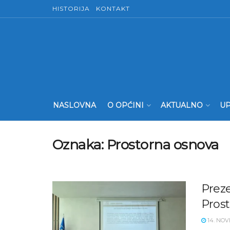
HISTORIJA
KONTAKT
NASLOVNA
O OPĆINI
AKTUALNO
UP
Oznaka:
Prostorna osnova
Preze
Prost
14. NOV