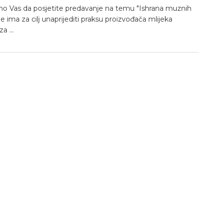
o Vas da posjetite predavanje na temu "Ishrana muznih
oje ima za cilj unaprijediti praksu proizvođača mlijeka
a ...