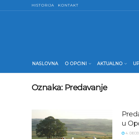
HISTORIJA
KONTAKT
NASLOVNA
O OPĆINI
AKTUALNO
UP
Oznaka:
Predavanje
Pred
u Opć
4. DECE