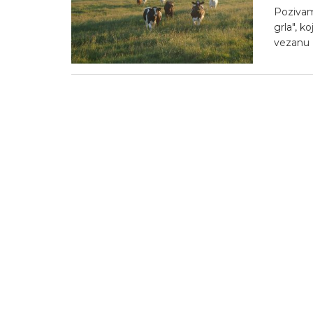
Pozivam
grla", k
vezanu z