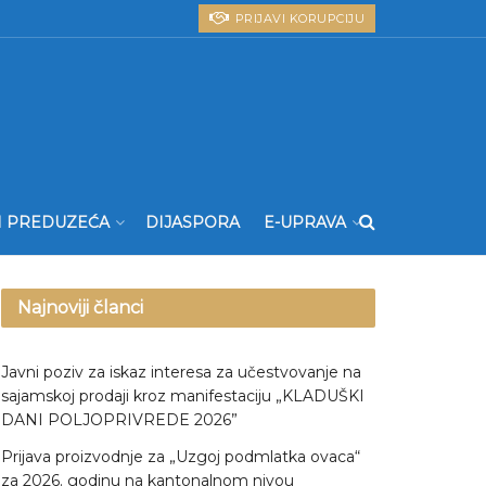
PRIJAVI KORUPCIJU
I PREDUZEĆA
DIJASPORA
E-UPRAVA
Najnoviji članci
Javni poziv za iskaz interesa za učestvovanje na
sajamskoj prodaji kroz manifestaciju „KLADUŠKI
DANI POLJOPRIVREDE 2026”
Prijava proizvodnje za „Uzgoj podmlatka ovaca“
za 2026. godinu na kantonalnom nivou