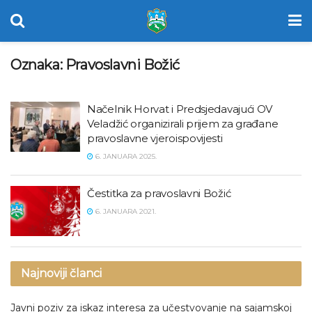
Oznaka:
Pravoslavni Božić
Načelnik Horvat i Predsjedavajući OV
Veladžić organizirali prijem za građane
pravoslavne vjeroispovijesti
6. JANUARA 2025.
Čestitka za pravoslavni Božić
6. JANUARA 2021.
Najnoviji članci
Javni poziv za iskaz interesa za učestvovanje na sajamskoj