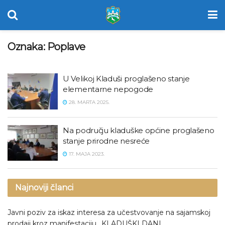
Oznaka:
Poplave
U Velikoj Kladuši proglašeno stanje
elementarne nepogode
28. MARTA 2025.
Na području kladuške općine proglašeno
stanje prirodne nesreće
17. MAJA 2023.
Najnoviji članci
Javni poziv za iskaz interesa za učestvovanje na sajamskoj
prodaji kroz manifestaciju „KLADUŠKI DANI