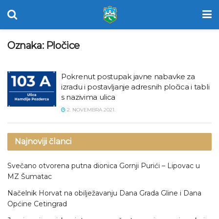
Oznaka:
Pločice
Pokrenut postupak javne nabavke za
izradu i postavljanje adresnih pločica i tabli
s nazivima ulica
2. NOVEMBRA 2021.
Najnoviji članci
Svečano otvorena putna dionica Gornji Purići – Lipovac u
MZ Šumatac
Načelnik Horvat na obilježavanju Dana Grada Gline i Dana
Općine Cetingrad