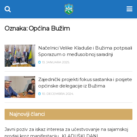
Oznaka:
Općina Bužim
Načelnici Velike Kladuše i Bužima potpisali
Sporazum o međusobnoj saradnji
13. JANUARA 2025.
Zajednički projekti fokus sastanka i posjete
općinske delegacije iz Bužima
10. DECEMBRA 2024.
Najnoviji članci
Javni poziv za iskaz interesa za učestvovanje na sajamskoj
prodaji kroz manifestaciju „KLADUŠKI DANI