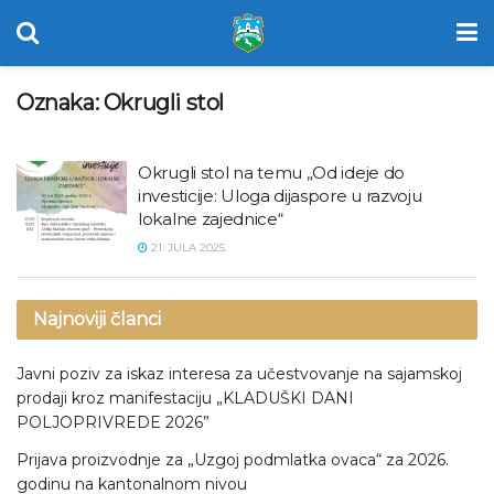
Oznaka:
Okrugli stol
Okrugli stol na temu „Od ideje do
investicije: Uloga dijaspore u razvoju
lokalne zajednice“
21. JULA 2025.
Najnoviji članci
Javni poziv za iskaz interesa za učestvovanje na sajamskoj
prodaji kroz manifestaciju „KLADUŠKI DANI
POLJOPRIVREDE 2026”
Prijava proizvodnje za „Uzgoj podmlatka ovaca“ za 2026.
godinu na kantonalnom nivou