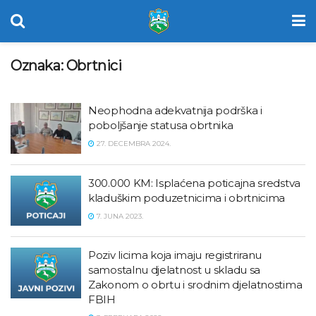
Oznaka:
Obrtnici
Neophodna adekvatnija podrška i
poboljšanje statusa obrtnika
27. DECEMBRA 2024.
300.000 KM: Isplaćena poticajna sredstva
kladuškim poduzetnicima i obrtnicima
7. JUNA 2023.
Poziv licima koja imaju registriranu
samostalnu djelatnost u skladu sa
Zakonom o obrtu i srodnim djelatnostima
FBIH