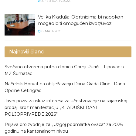
3. FEBRUARA 2022.
Velika Kladuša: Obrtnicima bi napokon
mogao biti omogućen izvoz/uvoz
6. MAJA 2021.
Najnoviji članci
Svečano otvorena putna dionica Gornji Purići – Lipovac u
MZ Šumatac
Načelnik Horvat na obilježavanju Dana Grada Gline i Dana
Općine Cetingrad
Javni poziv za iskaz interesa za učestvovanje na sajamskoj
prodaji kroz manifestaciju „KLADUŠKI DANI
POLJOPRIVREDE 2026”
Prijava proizvodnje za „Uzgoj podmlatka ovaca“ za 2026.
godinu na kantonalnom nivou