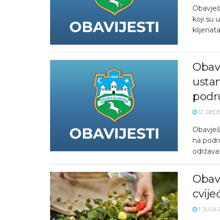
Obavješt
koji su 
klijenata
Obav
usta
podr
12. DEC
Obavješt
na podru
održavati
Obavi
cvij
1. JULA 