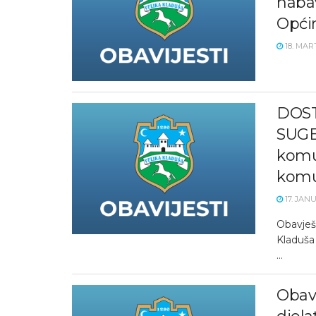
nabav
Općin
18. MART
DOST
SUGE
komu
komu
17. JAN
Obavješt
Kladuša 
...
Obavi