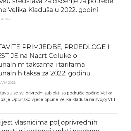
ku sredstava za čišćenje za potrebe
e Velika Kladuša u 2022. godini
A 2022.
AVITE PRIMJEDBE, PRIJEDLOGE I
STIJE na Nacrt Odluke o
nalnim taksama i tarifama
nalnih taksa za 2022. godinu
UARA 2022.
avaju se svi privredni subjekti sa područja općine Velika
da je Općinsko vijeće općine Velika Kladuša na svojoj VIII
jest vlasnicima poljoprivrednih