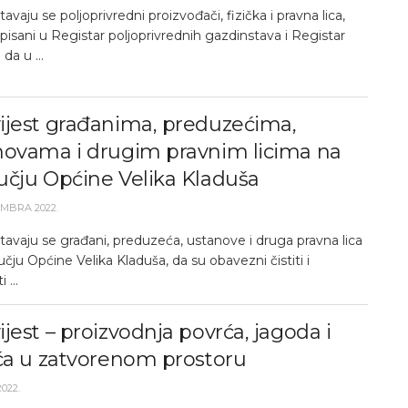
avaju se poljoprivredni proizvođači, fizička i pravna lica,
upisani u Registar poljoprivrednih gazdinstava i Registar
 da u ...
ijest građanima, preduzećima,
novama i drugim pravnim licima na
učju Općine Velika Kladuša
EMBRA 2022.
avaju se građani, preduzeća, ustanove i druga pravna lica
čju Općine Velika Kladuša, da su obavezni čistiti i
 ...
jest – proizvodnja povrća, jagoda i
eća u zatvorenom prostoru
2022.