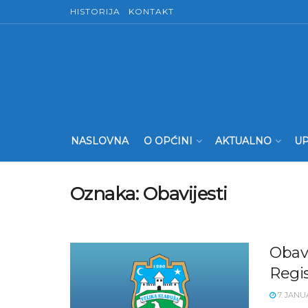
HISTORIJA
KONTAKT
NASLOVNA
O OPĆINI
AKTUALNO
UP
Oznaka:
Obavijesti
Obavi
Regis
7. JANU