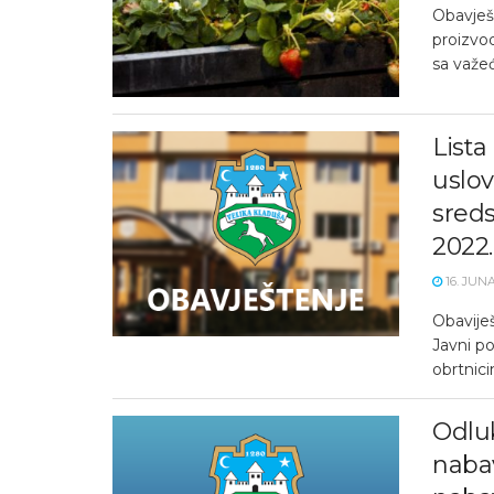
Obavješt
proizvo
sa važeć
Lista
uslov
sreds
2022
16. JUNA
Obaviješ
Javni po
obrtnici
Odlu
naba