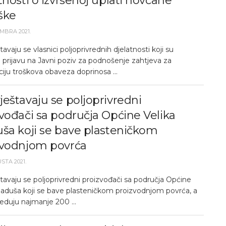
tnosti o izvršenoj uplati novčane
ške
EMBRA 2021.
avaju se vlasnici poljoprivrednih djelatnosti koji su
i prijavu na Javni poziv za podnošenje zahtjeva za
iju troškova obaveza doprinosa ...
eštavaju se poljoprivredni
vođači sa područja Općine Velika
ša koji se bave plasteničkom
zvodnjom povrća
STA 2021.
tavaju se poljoprivredni proizvođači sa područja Općine
Kladuša koji se bave plasteničkom proizvodnjom povrća, a
jeduju najmanje 200 ...