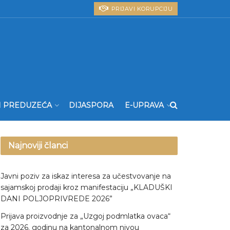
PRIJAVI KORUPCIJU
I PREDUZEĆA
DIJASPORA
E-UPRAVA
Najnoviji članci
Javni poziv za iskaz interesa za učestvovanje na
sajamskoj prodaji kroz manifestaciju „KLADUŠKI
DANI POLJOPRIVREDE 2026”
Prijava proizvodnje za „Uzgoj podmlatka ovaca“
za 2026. godinu na kantonalnom nivou