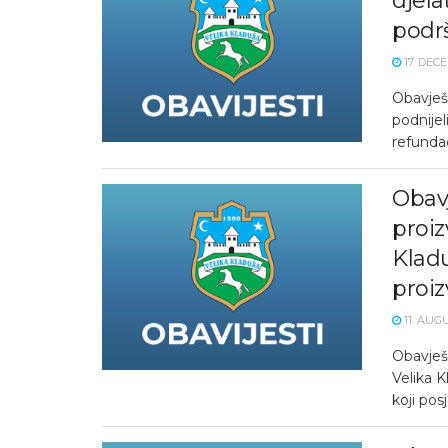
djela
podr
17. DEC
Obavješt
podnijel
refundac
Obavj
proiz
Kladu
proi
11. AUGU
Obavješ
Velika 
koji pos