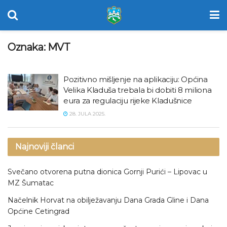
Oznaka:
MVT
Pozitivno mišljenje na aplikaciju: Općina
Velika Kladuša trebala bi dobiti 8 miliona
eura za regulaciju rijeke Kladušnice
28. JULA 2025.
Najnoviji članci
Svečano otvorena putna dionica Gornji Purići – Lipovac u
MZ Šumatac
Načelnik Horvat na obilježavanju Dana Grada Gline i Dana
Općine Cetingrad