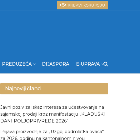
PRIJAVI KORUPCIJU
I PREDUZEĆA
DIJASPORA
E-UPRAVA
Najnoviji članci
Javni poziv za iskaz interesa za učestvovanje na
sajamskoj prodaji kroz manifestaciju „KLADUŠKI
DANI POLJOPRIVREDE 2026”
Prijava proizvodnje za „Uzgoj podmlatka ovaca“
za 2026. godinu na kantonalnom nivou