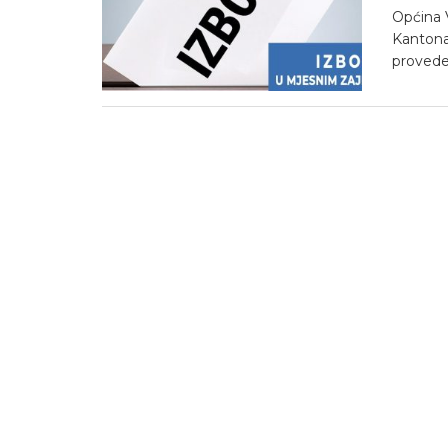
Općina 
Kantona
proveden