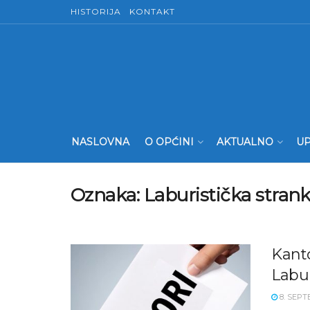
HISTORIJA
KONTAKT
NASLOVNA
O OPĆINI
AKTUALNO
UP
Oznaka:
Laburistička stran
Kant
Labur
8. SEPT