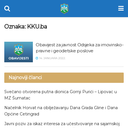
Oznaka:
KKU.ba
Obavijest za javnost Odsjeka za imovinsko-
pravne i geodetske poslove
14. JANUARA 2022.
Najnoviji članci
Svečano otvorena putna dionica Gornji Purići – Lipovac u
MZ Šumatac
Načelnik Horvat na obilježavanju Dana Grada Gline i Dana
Općine Cetingrad
Javni poziv za iskaz interesa za učestvovanje na sajamskoj