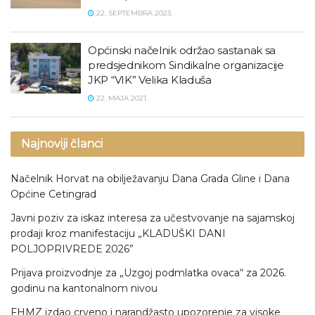
22. SEPTEMBRA 2023.
Općinski načelnik održao sastanak sa
predsjednikom Sindikalne organizacije
JKP “VIK” Velika Kladuša
22. MAJA 2021.
Najnoviji članci
Načelnik Horvat na obilježavanju Dana Grada Gline i Dana
Općine Cetingrad
Javni poziv za iskaz interesa za učestvovanje na sajamskoj
prodaji kroz manifestaciju „KLADUŠKI DANI
POLJOPRIVREDE 2026”
Prijava proizvodnje za „Uzgoj podmlatka ovaca“ za 2026.
godinu na kantonalnom nivou
FHMZ izdao crveno i narandžasto upozorenje za visoke