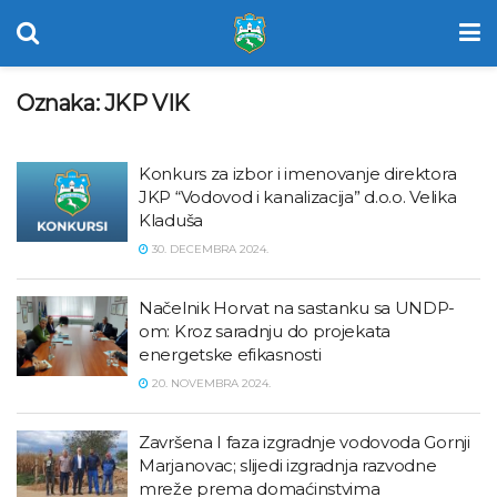
Oznaka:
JKP VIK
Konkurs za izbor i imenovanje direktora
JKP “Vodovod i kanalizacija” d.o.o. Velika
Kladuša
30. DECEMBRA 2024.
Načelnik Horvat na sastanku sa UNDP-
om: Kroz saradnju do projekata
energetske efikasnosti
20. NOVEMBRA 2024.
Završena I faza izgradnje vodovoda Gornji
Marjanovac; slijedi izgradnja razvodne
mreže prema domaćinstvima