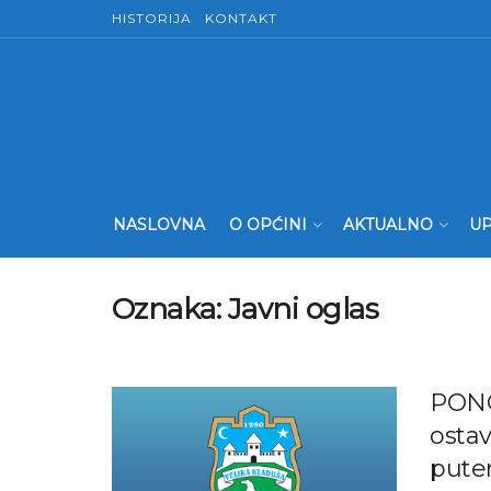
HISTORIJA
KONTAKT
NASLOVNA
O OPĆINI
AKTUALNO
UP
Oznaka:
Javni oglas
PONO
ostav
putem