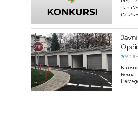
Broj: 02
člana 7
("Služben
Javni
Općin
26. JULA
Na osno
Bosne i
Hercegovi