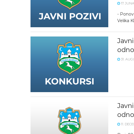
17. JUNA
- Ponovn
Velika 
Javni
odno
31. AUG
Javni
odno
11. DEC