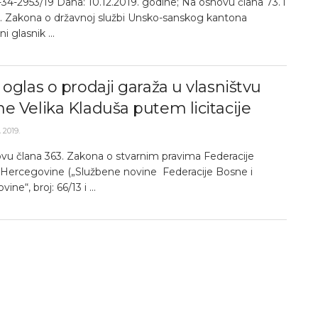
-34-2953/19 Dana: 10.12.2019. godine; Na osnovu člana 73. i
5. Zakona o državnoj službi Unsko-sanskog kantona
i glasnik ...
 oglas o prodaji garaža u vlasništvu
e Velika Kladuša putem licitacije
 2019.
vu člana 363. Zakona o stvarnim pravima Federacije
 Hercegovine („Službene novine Federacije Bosne i
ne“, broj: 66/13 i ...