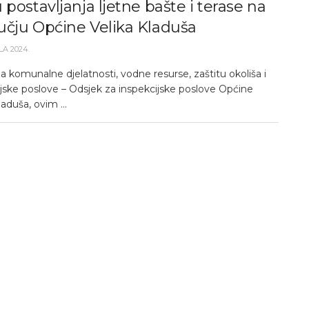
 postavljanja ljetne bašte i terase na
učju Općine Velika Kladuša
LA 2024.
a komunalne djelatnosti, vodne resurse, zaštitu okoliša i
ijske poslove – Odsjek za inspekcijske poslove Općine
laduša, ovim ...