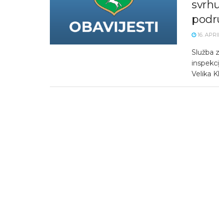
svrhu
podr
16. APRI
Služba z
inspekc
Velika K