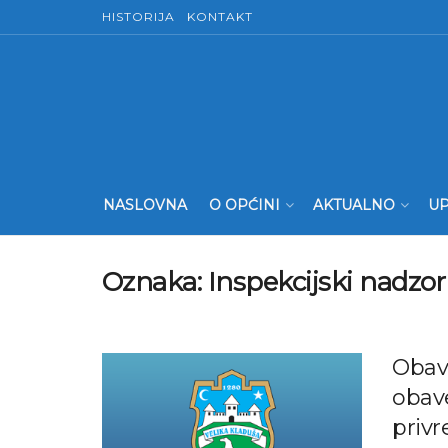
HISTORIJA
KONTAKT
NASLOVNA
O OPĆINI
AKTUALNO
UP
Oznaka:
Inspekcijski nadzor
Obavi
obave
priv