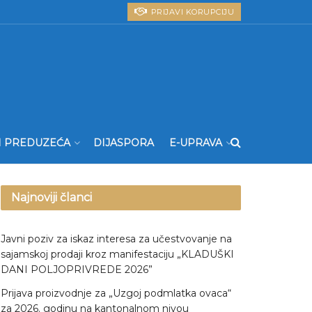
PRIJAVI KORUPCIJU
I PREDUZEĆA
DIJASPORA
E-UPRAVA
Najnoviji članci
Javni poziv za iskaz interesa za učestvovanje na
sajamskoj prodaji kroz manifestaciju „KLADUŠKI
DANI POLJOPRIVREDE 2026”
Prijava proizvodnje za „Uzgoj podmlatka ovaca“
za 2026. godinu na kantonalnom nivou