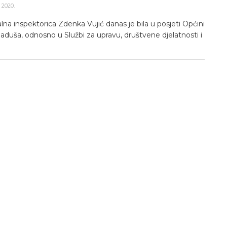
2020.
na inspektorica Zdenka Vujić danas je bila u posjeti Općini
laduša, odnosno u Službi za upravu, društvene djelatnosti i