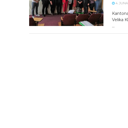
4. JUNA 
Kantonal
Velika K
...