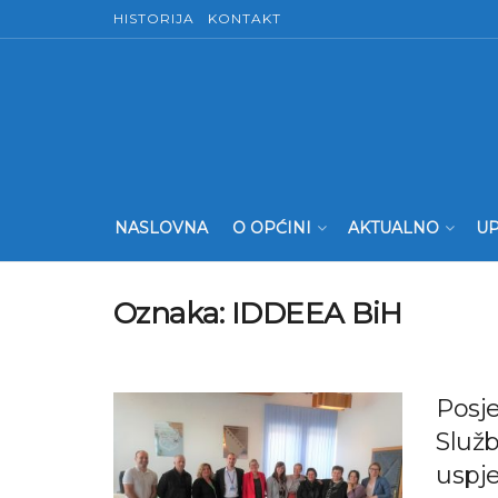
HISTORIJA
KONTAKT
NASLOVNA
O OPĆINI
AKTUALNO
UP
Oznaka:
IDDEEA BiH
Posje
Služb
uspj