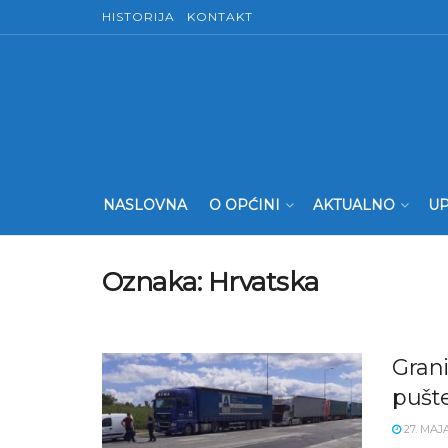
HISTORIJA
KONTAKT
NASLOVNA
O OPĆINI
AKTUALNO
UP
Oznaka:
Hrvatska
Grani
pušt
27. MAJA