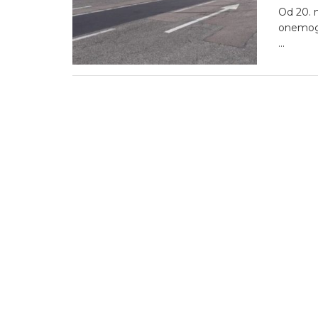
Od 20. 
onemogu
...