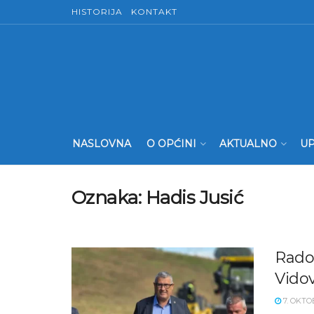
HISTORIJA
KONTAKT
NASLOVNA
O OPĆINI
AKTUALNO
UP
Oznaka:
Hadis Jusić
Radov
Vidov
7. OKTO