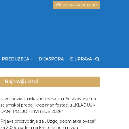
PRIJAVI KORUPCIJU
I PREDUZEĆA
DIJASPORA
E-UPRAVA
Najnoviji članci
Javni poziv za iskaz interesa za učestvovanje na
sajamskoj prodaji kroz manifestaciju „KLADUŠKI
DANI POLJOPRIVREDE 2026”
Prijava proizvodnje za „Uzgoj podmlatka ovaca“
za 2026. godinu na kantonalnom nivou