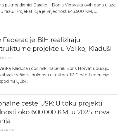
na putnoj dionici Barake – Donja Vidovska ovih dana ulaze
u fazu. Projekat, čija je vrijednost 643.500 KM, ...
 Federacije BiH realiziraju
strukturne projekte u Velikoj Kladuši
LA 2025.
elika Kladuša i općinski načelnik Boris Horvat upućuju
zahvale vršiocu dužnosti direktora JP Ceste Federacije
podinu Ljubi ...
nalne ceste USK: U toku projekti
dnosti oko 600.000 KM, u 2025. nova
anja
UARA 2025.