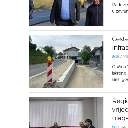
Radovi 
u završn
Ceste
infra
28. APRI
Općina V
iskrene 
BiH, gos
Regio
vrije
ulag
23. JAN