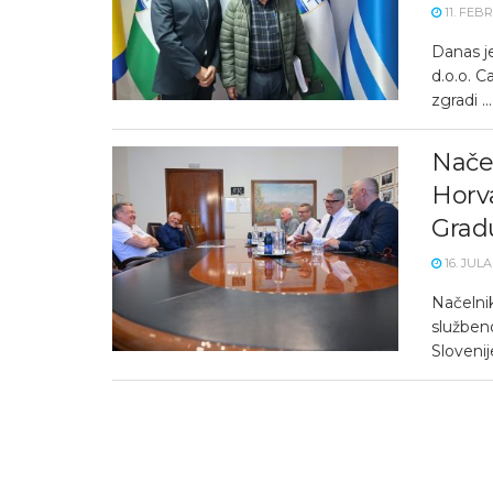
11. FEB
Danas j
d.o.o. C
zgradi ...
Načel
Horva
Grad
16. JULA
Načelnik
služben
Slovenije