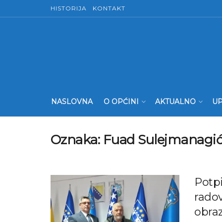
HISTORIJA
KONTAKT
NASLOVNA
O OPĆINI
AKTUALNO
UP
Oznaka:
Fuad Sulejmanagi
Potp
radov
obraz