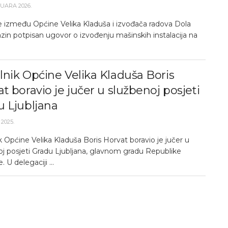
RUARA 2026.
e između Općine Velika Kladuša i izvođača radova Dola
azin potpisan ugovor o izvođenju mašinskih instalacija na
nik Općine Velika Kladuša Boris
t boravio je jučer u službenoj posjeti
u Ljubljana
 2025.
 Općine Velika Kladuša Boris Horvat boravio je jučer u
oj posjeti Gradu Ljubljana, glavnom gradu Republike
. U delegaciji ...