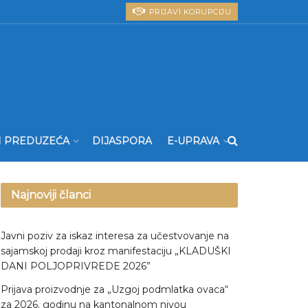
PRIJAVI KORUPCIJU
I PREDUZEĆA
DIJASPORA
E-UPRAVA
Najnoviji članci
Javni poziv za iskaz interesa za učestvovanje na
sajamskoj prodaji kroz manifestaciju „KLADUŠKI
DANI POLJOPRIVREDE 2026”
Prijava proizvodnje za „Uzgoj podmlatka ovaca“
za 2026. godinu na kantonalnom nivou