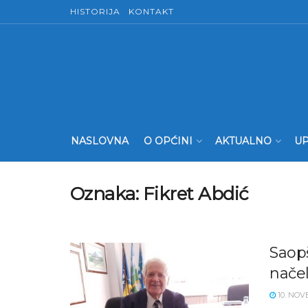
HISTORIJA
KONTAKT
NASLOVNA
O OPĆINI
AKTUALNO
UP
Oznaka:
Fikret Abdić
Saop
nače
10. NOV