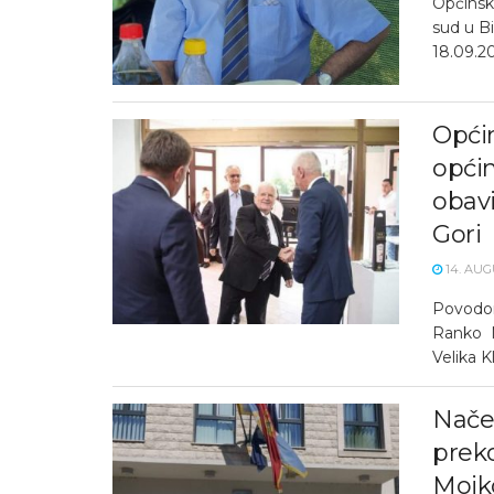
Općinsk
sud u B
18.09.20
Općin
općin
obavi
Gori
14. AUG
Povodom
Ranko M
Velika Kl
Načel
preko
Mojk