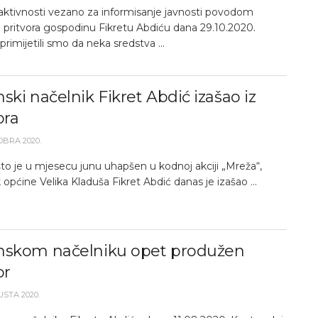
 aktivnosti vezano za informisanje javnosti povodom
a pritvora gospodinu Fikretu Abdiću dana 29.10.2020.
primijetili smo da neka sredstva ...
ski načelnik Fikret Abdić izašao iz
ora
OBRA 2020.
to je u mjesecu junu uhapšen u kodnoj akciji „Mreža“,
 općine Velika Kladuša Fikret Abdić danas je izašao ...
nskom načelniku opet produžen
or
USTA 2020.