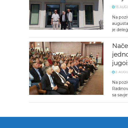
13. AUG
Na pozi
augusta)
je delega
Načel
jedno
jugo
2. AUGU
Na pozi
Radinovi
sa savje