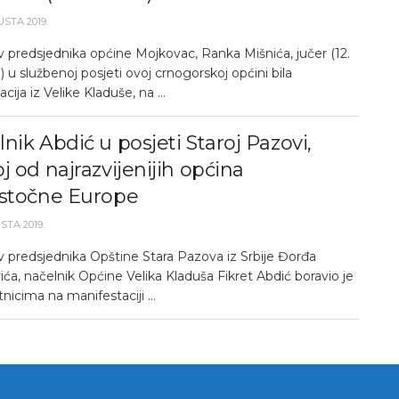
USTA 2019.
v predsjednika općine Mojkovac, Ranka Mišnića, jučer (12.
 u službenoj posjeti ovoj crnogorskoj općini bila
cija iz Velike Kladuše, na ...
nik Abdić u posjeti Staroj Pazovi,
j od najrazvijenijih općina
istočne Europe
STA 2019.
v predsjednika Opštine Stara Pazova iz Srbije Đorđa
ća, načelnik Općine Velika Kladuša Fikret Abdić boravio je
tnicima na manifestaciji ...