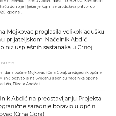
om načelniku Fikretu Abdiću dana, 11.08.2020. Kantonalni
ihaću donio je Rješenje kojim se produžava pritvor do
20. godine ...
a Mojkovac proglasila velikokladušku
u prijateljskom: Načelnik Abdić
o niz uspješnih sastanaka u Crnoj
USTA 2019.
 dana općine Mojkovac (Crna Gora), predsjednik općine
išnić pozvao je na Svečanu sjednicu načelnika općine
aduša, Fikreta Abdića i ...
nik Abdić na predstavljanju Projekta
granične saradnje boravio u općini
ovac (Crna Gora)