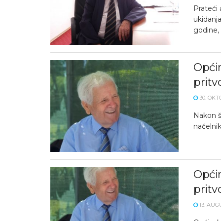
Prateći
ukidanj
godine, 
Općin
pritv
30. OKT
Nakon š
načelnik
Opći
pritv
13. AUG