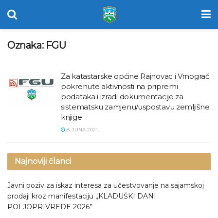
Oznaka:
FGU
Za katastarske općine Rajnovac i Vrnograč
pokrenute aktivnosti na pripremi
podataka i izradi dokumentacije za
sistematsku zamjenu/uspostavu zemljišne
knjige
8. JUNA 2021.
Najnoviji članci
Javni poziv za iskaz interesa za učestvovanje na sajamskoj
prodaji kroz manifestaciju „KLADUŠKI DANI
POLJOPRIVREDE 2026”