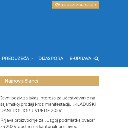
PRIJAVI KORUPCIJU
I PREDUZEĆA
DIJASPORA
E-UPRAVA
Najnoviji članci
Javni poziv za iskaz interesa za učestvovanje na
sajamskoj prodaji kroz manifestaciju „KLADUŠKI
DANI POLJOPRIVREDE 2026”
Prijava proizvodnje za „Uzgoj podmlatka ovaca“
za 2026. godinu na kantonalnom nivou