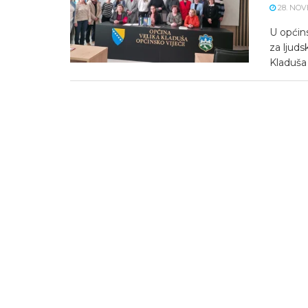
28. NOV
U općins
za ljuds
Kladuša 