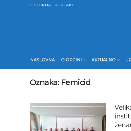
HISTORIJA
KONTAKT
NASLOVNA
O OPĆINI
AKTUALNO
UP
Oznaka:
Femicid
Velik
insti
žen