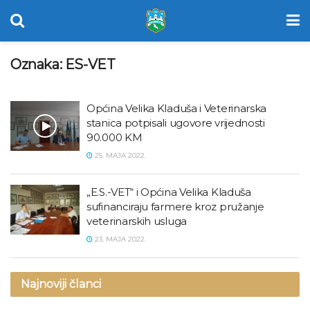
Oznaka:
ES-VET
Općina Velika Kladuša i Veterinarska
stanica potpisali ugovore vrijednosti
90.000 KM
25. MAJA 2022.
„E.S.-VET“ i Općina Velika Kladuša
sufinanciraju farmere kroz pružanje
veterinarskih usluga
23. MAJA 2022.
Najnoviji članci