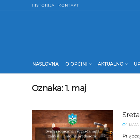
HISTORIJA
KONTAKT
NASLOVNA
O OPĆINI
AKTUALNO
UP
Oznaka:
1. maj
Sreta
1. MAJA 
Prisjeća