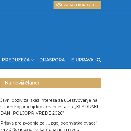
PRIJAVI KORUPCIJU
I PREDUZEĆA
DIJASPORA
E-UPRAVA
Najnoviji članci
Javni poziv za iskaz interesa za učestvovanje na
sajamskoj prodaji kroz manifestaciju „KLADUŠKI
DANI POLJOPRIVREDE 2026”
Prijava proizvodnje za „Uzgoj podmlatka ovaca“
za 2026. godinu na kantonalnom nivou