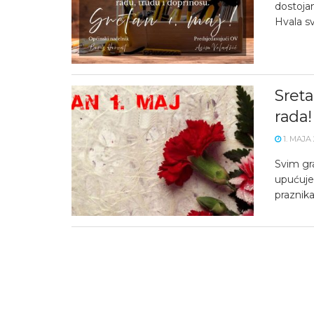
dostojan
Hvala sv
Sret
rada!
1. MAJA 
Svim gra
upućuje
praznika 