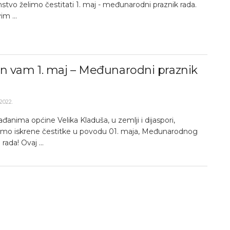
stvo želimo čestitati 1. maj - međunarodni praznik rada.
im ...
an vam 1. maj – Međunarodni praznik
2022.
đanima općine Velika Kladuša, u zemlji i dijaspori,
mo iskrene čestitke u povodu 01. maja, Međunarodnog
rada! Ovaj ...