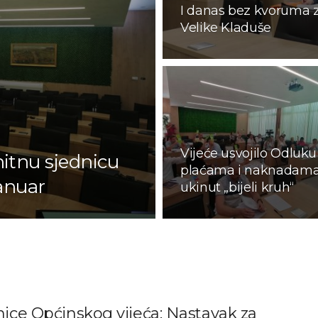
I danas bez kvoruma z
Velike Kladuše
Vijeće usvojilo Odluku
hitnu sjednicu
plaćama i naknadama
januar
ukinut „bijeli kruh“
nice Općinskog vijeća: Nastavak za