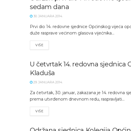
sedam dana
30. JANUARA 2014.
Prvi dio 14. redovne sjednice Općinskog vijeća opć
duže rasprave većinom glasova vijećnika...
VIŠE
U četvrtak 14. redovna sjednica 
Kladuša
29. JANUARA 2014.
Za četvrtak, 30. januar, zakazana je 14. redovna sj
prema utvrđenom dnevnom redu, raspravljati...
VIŠE
Održana sjednica Kolegija Općin