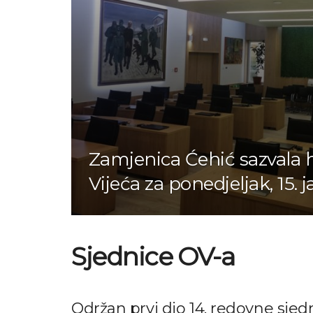
Zamjenica Ćehić sazvala 
Vijeća za ponedjeljak, 15. 
Sjednice OV-a
Održan prvi dio 14. redovne sjed