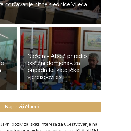
a održavanje hitne sjednice Vijeća
Načelnik Abdić priredio
 o
božićni domjenak za
;
pripadnike katoličke
vjeroispovijesti
Najnoviji članci
Javni poziv za iskaz interesa za učestvovanje na
sajamskoj prodaji kroz manifestaciju „KLADUŠKI