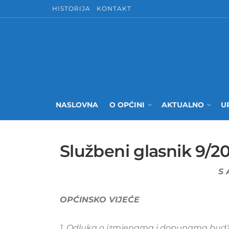
HISTORIJA
KONTAKT
NASLOVNA
O OPĆINI
AKTUALNO
U
Službeni glasnik 9/2
S 
OPĆINSKO VIJEĆE
1. Odluka o izmjenama i dopunama budže