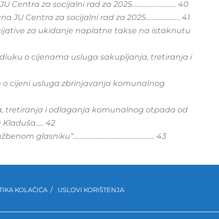
 JU Centra za socijalni rad za 2025……………………… 40
lana JU Centra za socijalni rad za 2025………………… 41
icijative za ukidanje naplatne takse na istaknutu
dluku o cijenama usluga sakupljanja, tretiranja i
e o cijeni usluga zbrinjavanja komunalnog
a, tretiranja i odlaganja komunalnog otpada od
 Kladuša….. 42
„službenom glasniku“………………………………………….. 43
TIKA KOLAČIĆA
USLOVI KORIŠTENJA