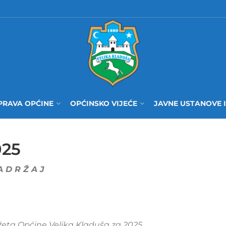
PRAVA OPĆINE
OPĆINSKO VIJEĆE
JAVNE USTANOVE 
025
A D R Ž A J
ta Općine Velika Kladuša za 2025.