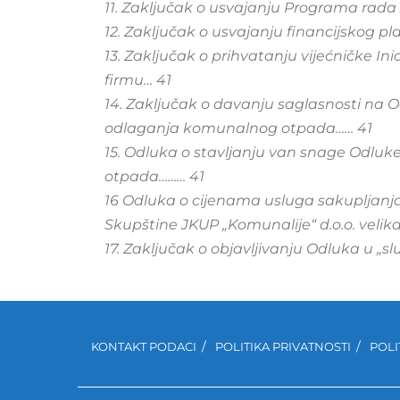
11. Zaključak o usvajanju Programa rada
12. Zaključak o usvajanju financijskog p
13. Zaključak o prihvatanju vijećničke In
firmu… 41
14. Zaključak o davanju saglasnosti na O
odlaganja komunalnog otpada…… 41
15. Odluka o stavljanju van snage Odluk
otpada……… 41
16 Odluka o cijenama usluga sakupljanj
Skupštine JKUP „Komunalije“ d.o.o. velika
17. Zaključak o objavljivanju Odluka u 
KONTAKT PODACI
POLITIKA PRIVATNOSTI
POLI