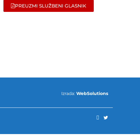
PREUZMI SLUŽBENI GLASNIK
Izrada:
WebSolutions