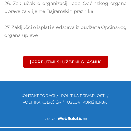
26. Zaključak o organizaciji rada Općinskog organa
uprave za vrijeme Bajramskih praznika
27. Zaključci o isplati sredstava iz budžeta Općinskog
organa uprave
PREUZMI SLUŽBENI GLASNIK
KONTAKT PODACI
POLITIKA PRIVATNOSTI
POLITIKA KOLAČIĆA
USLOVI KORIŠTENJA
Izrada:
WebSolutions