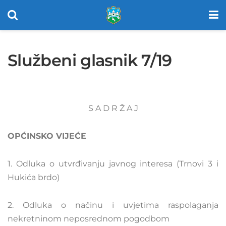
Službeni glasnik 7/19
S A D R Ž A J
OPĆINSKO VIJEĆE
1. Odluka o utvrđivanju javnog interesa (Trnovi 3 i
Hukića brdo)
2. Odluka o načinu i uvjetima raspolaganja
nekretninom neposrednom pogodbom